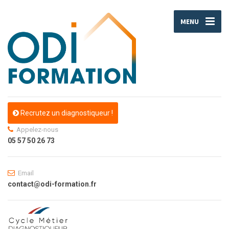
MENU
Recrutez un diagnostiqueur !
Appelez-nous
05 57 50 26 73
Email
contact@odi-formation.fr