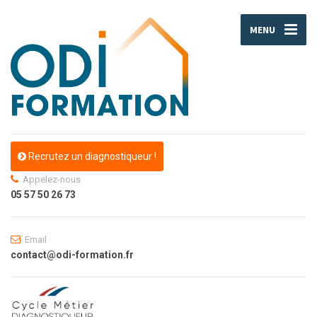
MENU
Recrutez un diagnostiqueur !
Appelez-nous
05 57 50 26 73
Email
contact@odi-formation.fr