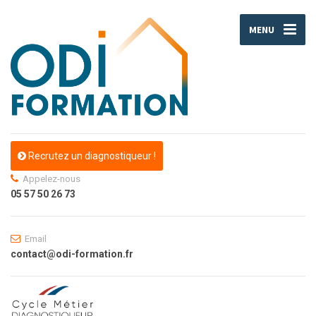
MENU
Recrutez un diagnostiqueur !
Appelez-nous
05 57 50 26 73
Email
contact@odi-formation.fr