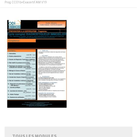
Prog CC01b+Exacertif AM V19
TOUS LES MODULES