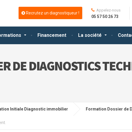
Appelez-nous
Recrutez un diagnostiqueur !
05 57 50 26 73
ormations
Financement
La société
Conta
R DE DIAGNOSTICS TECH
tion Initiale Diagnostic immobilier
Formation Dossier de D
ent.