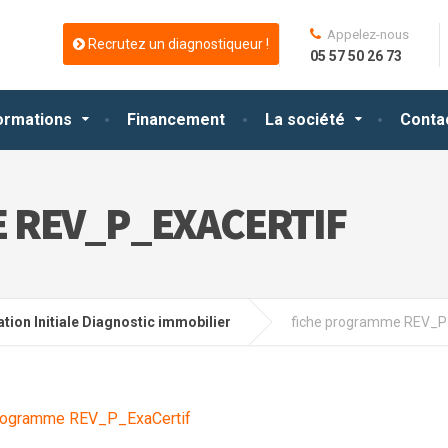
Appelez-nous
Recrutez un diagnostiqueur !
05 57 50 26 73
ormations
Financement
La société
Conta
 REV_P_EXACERTIF
tion Initiale Diagnostic immobilier
fiche programme REV_P
programme REV_P_ExaCertif