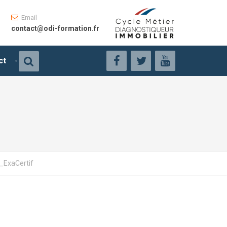
Email
contact@odi-formation.fr
ct
_ExaCertif