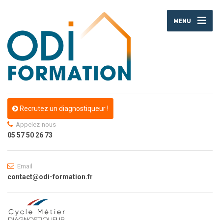
MENU
Recrutez un diagnostiqueur !
Appelez-nous
05 57 50 26 73
Email
contact@odi-formation.fr