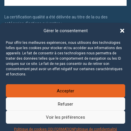
La certification qualité a été délivrée au titre de la ou des
catégories d'actions suivantes :
Gérer le consentement
Actions de formation
Actions permettant de faire valider les acquis d'expériences
Pour offrir les meilleures expériences, nous utilisons des technologies
telles que les cookies pour stocker et/ou accéder aux informations des
appareils. Le fait de consentir à ces technologies nous permettra de
traiter des données telles que le comportement de navigation ou les ID
uniques sur ce site. Le fait de ne pas consentir ou de retirer son
consentement peut avoir un effet négatif sur certaines caractéristiques
et fonctions.
Accepter
Refuser
2020 ©
ODI Formation
Voir les préférences
Mentions légales
|
C.G.V.
|
Politique de cookies
|
Politique de
Politique de cookies ODI FORMATION
Politique de confidentialité
confidentialité