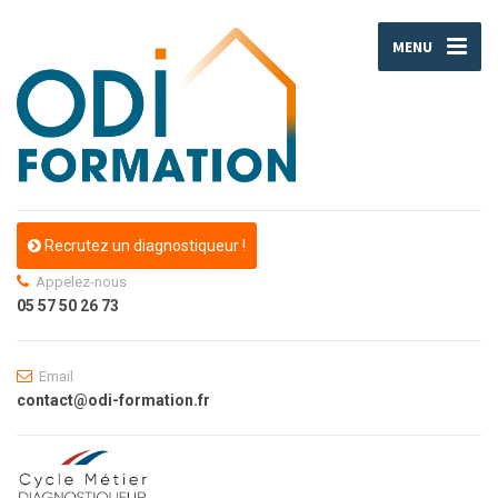
MENU
Recrutez un diagnostiqueur !
Appelez-nous
05 57 50 26 73
Email
contact@odi-formation.fr