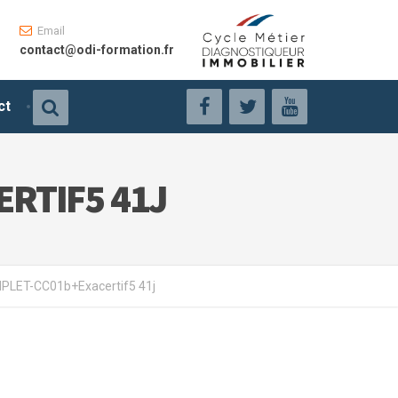
Email
contact@odi-formation.fr
ct
RTIF5 41J
LET-CC01b+Exacertif5 41j