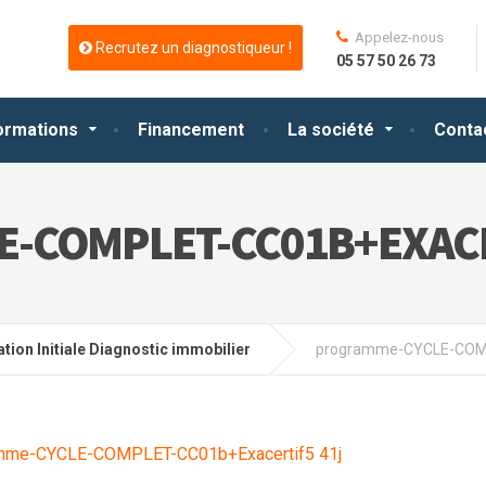
Appelez-nous
Recrutez un diagnostiqueur !
05 57 50 26 73
ormations
Financement
La société
Conta
-COMPLET-CC01B+EXACE
tion Initiale Diagnostic immobilier
programme-CYCLE-COMP
mme-CYCLE-COMPLET-CC01b+Exacertif5 41j