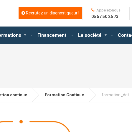
Appelez-nous
Recrutez un diagnostiqueur !
05 57 50 26 73
ormations
Financement
La société
Conta
tion continue
Formation Continue
formation_ddt