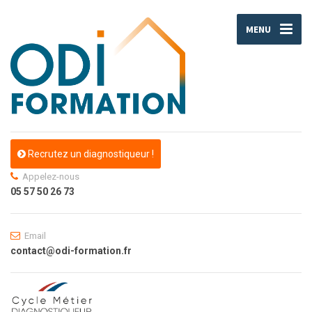
MENU
Recrutez un diagnostiqueur !
Appelez-nous
05 57 50 26 73
Email
contact@odi-formation.fr