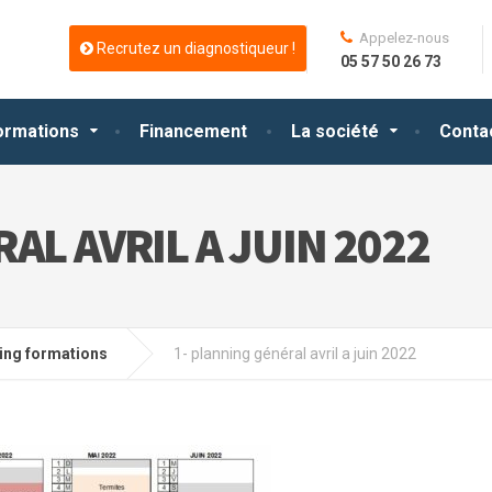
Appelez-nous
Recrutez un diagnostiqueur !
05 57 50 26 73
ormations
Financement
La société
Conta
AL AVRIL A JUIN 2022
ing formations
1- planning général avril a juin 2022