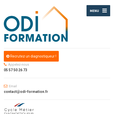
MENU
Recrutez un diagnostiqueur !
Appelez-nous
05 57 50 26 73
Email
contact@odi-formation.fr