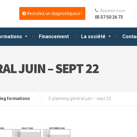
Appelez-nous
Recrutez un diagnostiqueur !
05 57 50 26 73
ormations
Financement
La société
Conta
L JUIN – SEPT 22
ing formations
5-planning général juin – sept 22