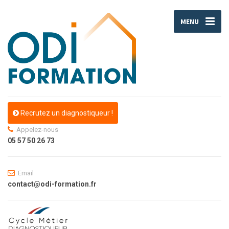
MENU
Recrutez un diagnostiqueur !
Appelez-nous
05 57 50 26 73
Email
contact@odi-formation.fr