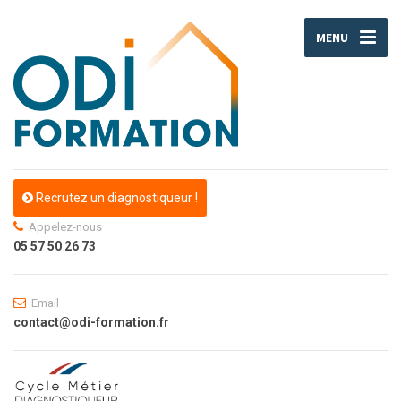
MENU
Recrutez un diagnostiqueur !
Appelez-nous
05 57 50 26 73
Email
contact@odi-formation.fr