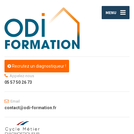
MENU
Recrutez un diagnostiqueur !
Appelez-nous
05 57 50 26 73
Email
contact@odi-formation.fr