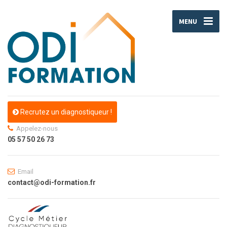
MENU
Recrutez un diagnostiqueur !
Appelez-nous
05 57 50 26 73
Email
contact@odi-formation.fr