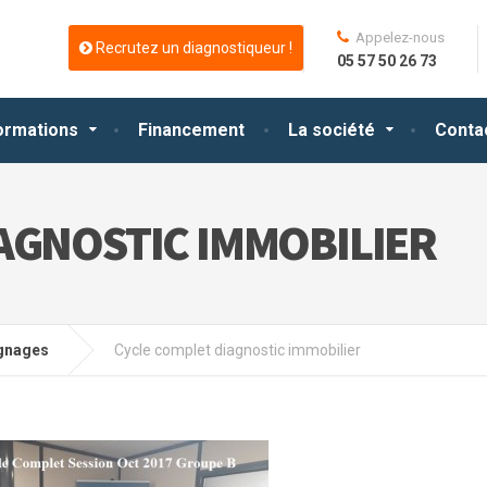
Appelez-nous
Recrutez un diagnostiqueur !
05 57 50 26 73
ormations
Financement
La société
Conta
AGNOSTIC IMMOBILIER
gnages
Cycle complet diagnostic immobilier