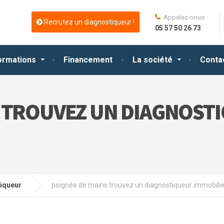
Appelez-nous
Recrutez un diagnostiqueur !
05 57 50 26 73
ormations
Financement
La société
Conta
S TROUVEZ UN DIAGNOST
tiqueur
poignée de mains trouvez un diagnostiqueur immobilie