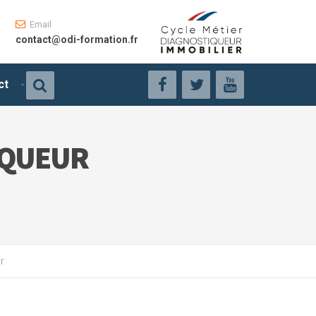
Email
contact@odi-formation.fr
ct
IQUEUR
r