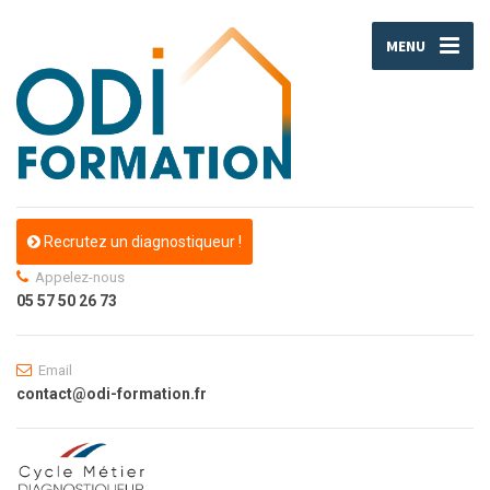
MENU
Recrutez un diagnostiqueur !
Appelez-nous
05 57 50 26 73
Email
contact@odi-formation.fr