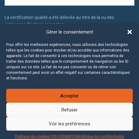
La certification qualité a été délivrée au titre de la ou des
catégories d'actions suivantes :
Gérer le consentement
Actions de formation
Actions permettant de faire valider les acquis d'expériences
Pour offrir les meilleures expériences, nous utilisons des technologies
telles que les cookies pour stocker et/ou accéder aux informations des
appareils. Le fait de consentir à ces technologies nous permettra de
traiter des données telles que le comportement de navigation ou les ID
uniques sur ce site. Le fait de ne pas consentir ou de retirer son
consentement peut avoir un effet négatif sur certaines caractéristiques
et fonctions.
Accepter
Refuser
2020 ©
ODI Formation
Voir les préférences
Mentions légales
|
C.G.V.
|
Politique de cookies
|
Politique de
Politique de cookies ODI FORMATION
Politique de confidentialité
confidentialité