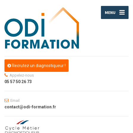
MENU
Recrutez un diagnostiqueur !
Appelez-nous
05 57 50 26 73
Email
contact@odi-formation.fr