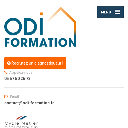
MENU
Recrutez un diagnostiqueur !
Appelez-nous
05 57 50 26 73
Email
contact@odi-formation.fr