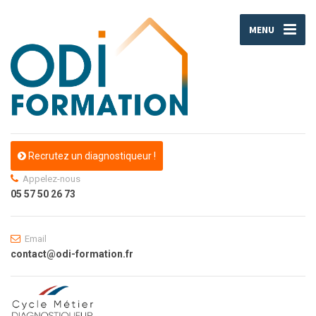
MENU
Recrutez un diagnostiqueur !
Appelez-nous
05 57 50 26 73
Email
contact@odi-formation.fr