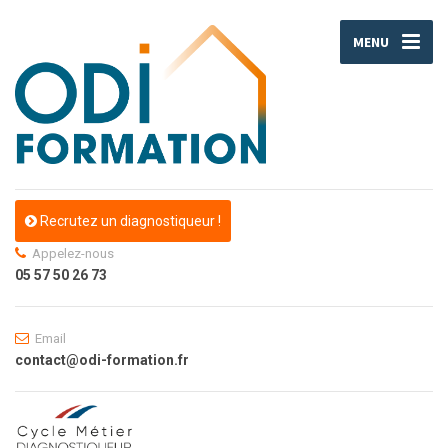
MENU
Recrutez un diagnostiqueur !
Appelez-nous
05 57 50 26 73
Email
contact@odi-formation.fr