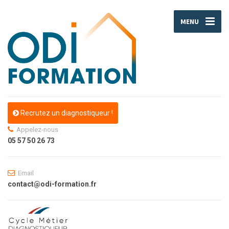
MENU
Recrutez un diagnostiqueur !
Appelez-nous
05 57 50 26 73
Email
contact@odi-formation.fr